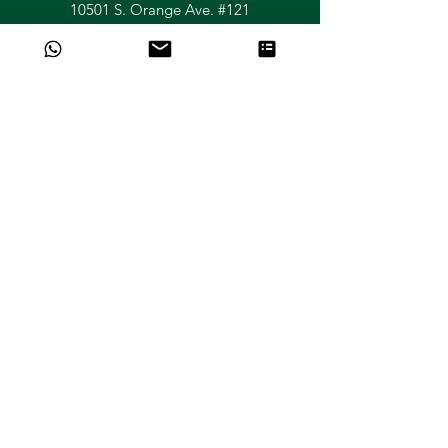
10501 S. Orange Ave. #121
Orlando, FL 32824.
contact@festivallatinfoods.com
Síganos
Obtenga más información
Aceptamos los siguientes
métodos de pago