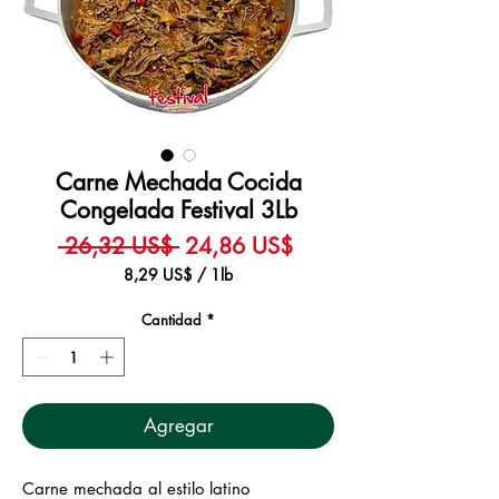
Carne Mechada Cocida
Congelada Festival 3Lb
Precio
Precio
 26,32 US$ 
24,86 US$
de
8,29 US$
/
1lb
8,29 US$
oferta
por
Cantidad
*
1
Libra
Agregar
Carne mechada al estilo latino