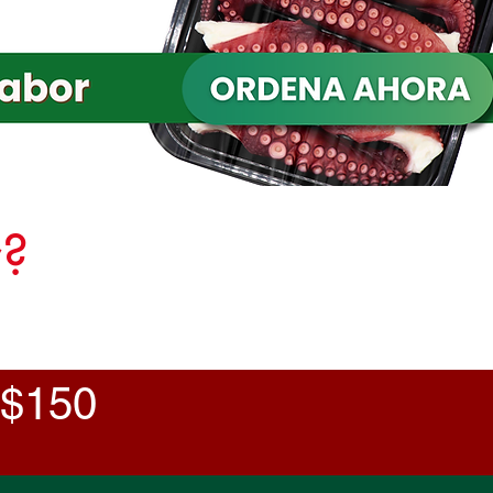
r?
 $150