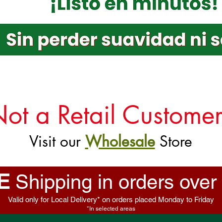
Not a Retail Custome
Visit our
Wholesale
Store
E
Shipping in orders over
Valid only for Local Delivery* on orders placed Monday to Friday
*In selected areas