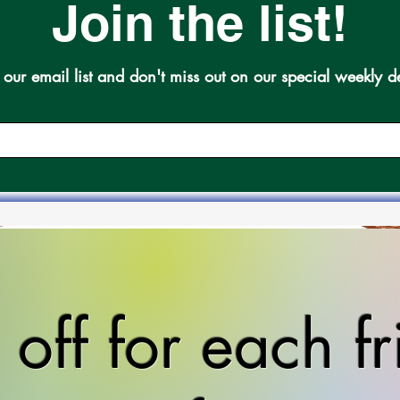
Join the list!
 our email list and don't miss out on our special weekly d
ispy Skin
Cachapa Venezuelana
Queso de
. Wt. 3Lb
Frozen Festival
off for each f
 by Wt. -
5Unidades
Preço n
US$ 13,
ice
Preço normal
Preço promocional
US$ 14,36
US$ 15,66
US$
l
eço promocional
$ 31,17