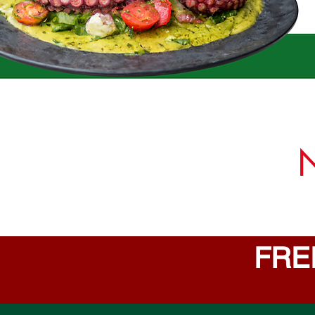
​
FRE