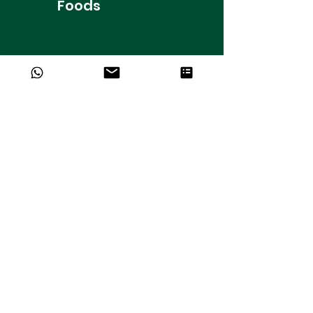
Foods
10501 S. Orange Ave. Unidade 121
Orlando, FL 32824.
contact@festivallatinfoods.com
Siga-
nos
Obter mais informações