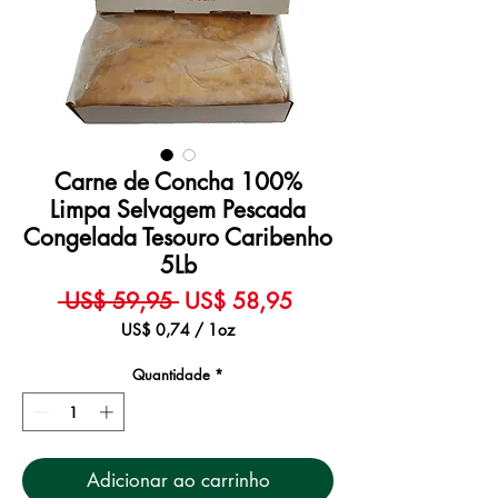
Carne de Concha 100%
Limpa Selvagem Pescada
Congelada Tesouro Caribenho
5Lb
Preço
Preço
 US$ 59,95 
US$ 58,95
normal
promocional
US$ 0,74
/
1oz
US$ 0,74
por
Quantidade
*
1
onça
Adicionar ao carrinho