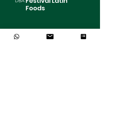
Festival Latin
DBA
Foods
10501 S. Orange Ave. Unidade 121
Orlando, FL 32824.
contact@festivallatinfoods.com
Siga-
nos
Obter mais informações